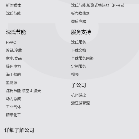
新闻媒体
沈氏节能:板翅式换热器（PFHE）
沈氏节能
板壳换热器
微反应器
沈氏节能
服务支持
HVAC
沈氏服务
冷链/冷藏
下载文档
家电/食品
全球服务网络
绿色电力
定制服务
海工船舶
视频
氢能源
子公司
沈氏节能:航空 & 航天
杭州微控
动力总成
浙江微智源
工业气体
精细化工
详细了解公司