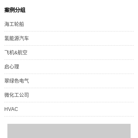
热器正式量产。
案例分组
海工轮船
氢能源汽车
飞机&航空
启心理
翠绿色电气
微化工公司
HVAC