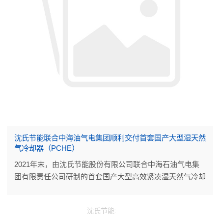
沈氏节能联合中海油气电集团顺利交付首套国产大型湿天然
气冷却器（PCHE）
2021年末，由沈氏节能股份有限公司联合中海石油气电集
团有限责任公司研制的首套国产大型高效紧凑湿天然气冷却
器（PCHE）经CCS船级社检验认证合格后正式交付，搭载
在中海油（中国）东海西湖石油天然气作业公司的某气田
沈氏节能:
CEPA平台。标志着杭州沈氏在海工领域的大型印刷板式换