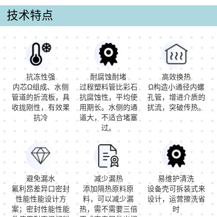
技术特点
抗冻性强
耐腐蚀耐堵
高效换热
内芯Ω组成、水侧
过程塑料管比彩石
Ω构造小通径内螺
管道的折流板，具
抗腐蚀性，平均使
孔管，增进介质的
收拢刚性，有效果
用期长。水侧的通
扰流，突破传热。
抗冷
道大，不适合堵塞
过。
避免漏水
减少漏热
易维护清洗
氟利昂差异口密封
添加隔热原料原
设备壳可拆装式来
性能性能设计方
料，可以减少漏
设计，运营擦洗省
案；密封性能性能
热，需不需要三倍
时