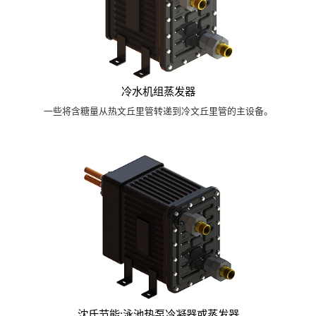
冷水机组蒸发器
一些将含糖量从热文丘里管转递到冷文丘里管的主设备。
沈氏节能:泳池热泵冷凝器或蒸发器