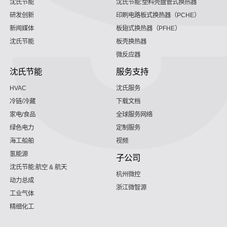
沈氏节能
沈氏节能:塑料壳盘管式换热器
研发创新
印刷电路板式换热器（PCHE）
新闻媒体
板翅式换热器（PFHE）
沈氏节能
板壳换热器
微反应器
沈氏节能
服务支持
HVAC
沈氏服务
冷链/冷藏
下载文档
家电/食品
全球服务网络
绿色电力
定制服务
海工船舶
视频
氢能源
子公司
沈氏节能:航空 & 航天
杭州微控
动力总成
浙江微智源
工业气体
精细化工