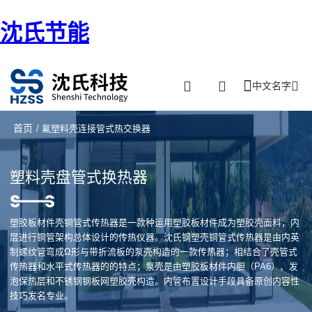
沈氏节能
中文名字
首页
/ 氟塑料壳连接管式热交换器
塑料壳盘管式换热器
塑胶板材件壳铜管式传热器是一款种运用塑胶板材件成为塑胶壳面料，内
层进行铜管架构总体设计的传热仪器。沈氏钢塑壳铜管式传热器是由内英
制螺纹管弯成Ω形与带折流板的泵壳构造的一款传热器；相结合了壳管式
传热器和水平式传热器的的特点；泵壳是由塑胶板材件内胆（PA6）、发
泡保热层和不锈钢钢板网塑胶壳构造。内管布置设计手段具备原创内容性
技巧发名专业。