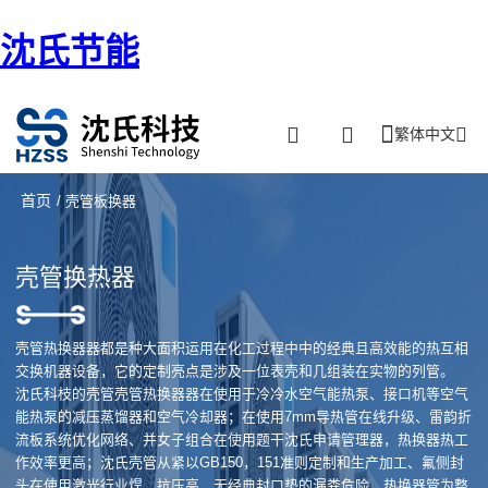
沈氏节能
繁体中文
首页
/ 壳管板换器
壳管换热器
壳管热换器器都是种大面积运用在化工过程中中的经典且高效能的热互相
交换机器设备，它的定制亮点是涉及一位表壳和几组装在实物的列管。
沈氏科枝的壳管壳管热换器器在使用于冷冷水空气能热泵、接口机等空气
能热泵的减压蒸馏器和空气冷却器；在使用7mm导热管在线升级、雷韵折
流板系统优化网络、并女子组合在使用题干沈氏申请管理器，热换器热工
作效率更高；沈氏壳管从紧以GB150，151准则定制和生产加工、氟侧封
头在使用激光行业焊，抗压高，无经典封口垫的漏粪危险、热换器管为整