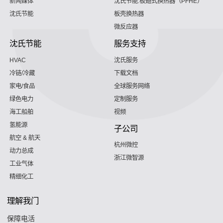
新闻媒体
沈氏节能:板翅式换热器（PFHE）
沈氏节能
板壳换热器
微反应器
沈氏节能
服务支持
HVAC
沈氏服务
冷链/冷藏
下载文档
家电/食品
全球服务网络
绿色电力
定制服务
海工船舶
视频
氢能源
子公司
航空 & 航天
杭州微控
动力总成
浙江微智源
工业气体
精细化工
理解我门
保障电活