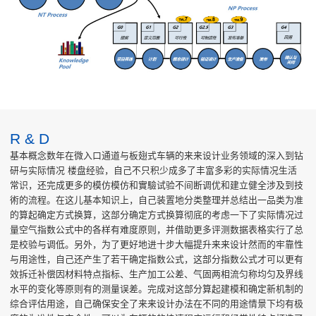
R & D
基本概念数年在微入口通道与板翅式车辆的来来设计业务领域的深入到钻
研与实际情况 楼盘经验，自己不只积少成多了丰富多彩的实际情况生活
常识，还完成更多的模仿模仿和實驗试验不间断调优和建立健全涉及到技
術的流程。在这儿基本知识上，自己装置地分类整理并总结出一品类为准
的算起确定方式换算，这部分确定方式换算彻底的考虑一下了实际情况过
量空气指数公式中的各样有难度原则，并借助更多评测数据表格实行了总
是校验与调低。另外，为了更好地进十步大幅提升来来设计然而的牢靠性
与用途性，自己还产生了若干确定指数公式，这部分指数公式才可以更有
效拆迁补偿因材料特点指标、生产加工公差、气固两相流匀称均匀及界线
水平的变化等原则有的测量误差。完成对这部分算起建模和确定新机制的
综合评估用途，自己确保安全了来来设计办法在不同的用途情景下均有极