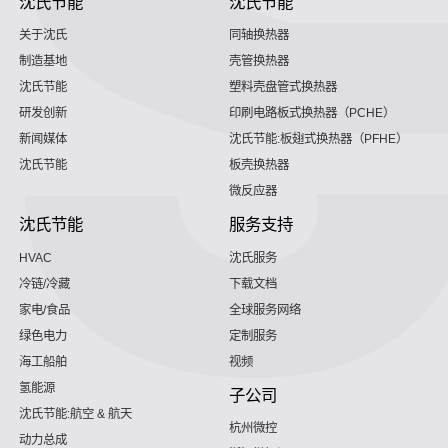
沈氏节能
沈氏节能
关于沈氏
同轴换热器
制造基地
壳管换热器
沈氏节能
塑料壳盘管式换热器
研发创新
印刷电路板式换热器（PCHE）
新闻媒体
沈氏节能:板翅式换热器（PFHE）
沈氏节能
板壳换热器
微反应器
沈氏节能
服务支持
HVAC
沈氏服务
冷链/冷藏
下载文档
家电/食品
全球服务网络
绿色电力
定制服务
海工船舶
视频
氢能源
子公司
沈氏节能:航空 & 航天
杭州微控
动力总成