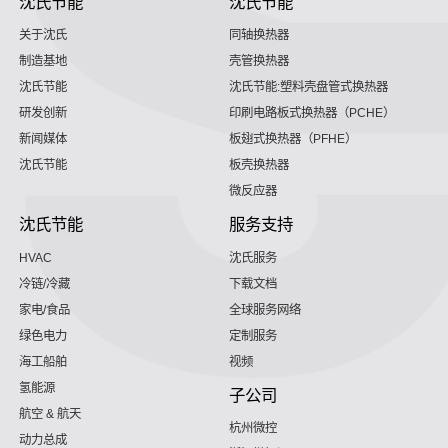
沈氏节能
沈氏节能
关于沈氏
同轴换热器
制造基地
壳管换热器
沈氏节能
沈氏节能:塑料壳盘管式换热器
研发创新
印刷电路板式换热器（PCHE）
新闻媒体
板翅式换热器（PFHE）
沈氏节能
板壳换热器
微反应器
沈氏节能
服务支持
HVAC
沈氏服务
冷链/冷藏
下载文档
家电/食品
全球服务网络
绿色电力
定制服务
海工船舶
视频
氢能源
子公司
航空 & 航天
杭州微控
动力总成