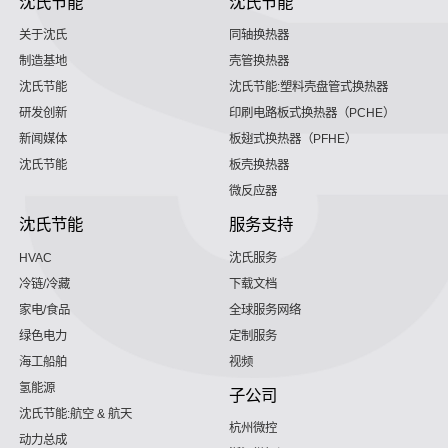
沈氏节能
沈氏节能
关于沈氏
同轴换热器
制造基地
壳管换热器
沈氏节能
沈氏节能:塑料壳盘管式换热器
研发创新
印刷电路板式换热器（PCHE）
新闻媒体
板翅式换热器（PFHE）
沈氏节能
板壳换热器
微反应器
沈氏节能
服务支持
HVAC
沈氏服务
冷链/冷藏
下载文档
家电/食品
全球服务网络
绿色电力
定制服务
海工船舶
视频
氢能源
子公司
沈氏节能:航空 & 航天
杭州微控
动力总成