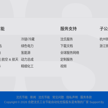
节能
服务支持
子公
冷链/冷藏
沈氏服务
杭州
品
绿色电力
下载文档
浙江
舶
氢能源
全球服务网络
:航空 & 航天
动力总成
定制服务
体
精细化工
视频
沈氏节能
新闻
沈氏节能
常见问题
隐私声明
服务条款
Copyright © 2026 合肥沈氏工业节能自动化控股股东是有限的厂家 Support By