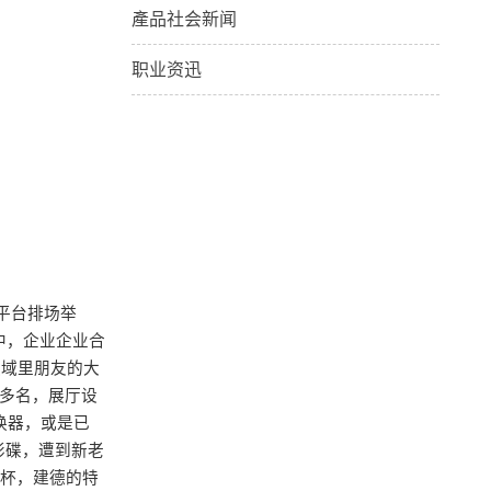
產品社会新闻
职业资迅
平台排场举
中，企业企业合
领域里朋友的大
0多名，展厅设
换器，或是已
影碟，遭到新老
茶杯，建德的特