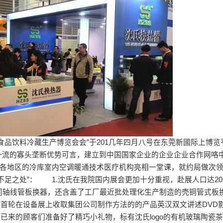
食品饮料冷藏生产博览会会”于201几年四月八号在东莞新國际上博览
流的寡头垄断优势可言，建立到中国国家企业的企业企业合作网咯
，各地区的冷库室内空调暖通技术医疗机构亮相一堂课，就约局做次
足之处”： 1.沈氏在我院国内展会更加十分重视，赴展人口达2
同轴线管板换器，还含盖了工厂最近批处理化生产制造的壳铜管式板
首轮在设备展上收取集团公司制作方法的的产品英汉双文讲述DVD
已来的顾客们准备好了精巧小礼物，标有沈氏logo的有机玻璃陶瓷