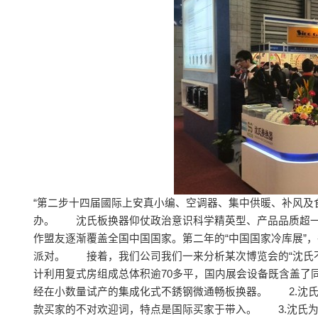
“第二步十四届國际上安真小编、空调器、集中供暖、补风及
办。 沈氏板换器仰仗政治意识科学精英型、产品品质超一
作盟友逐渐覆盖全国中国国家。第二年的“中国国家冷库展”
派对。 接着，我们公司我们一来分析某次博览会的“沈氏不
计利用复式房组成总体积逾70多平，国内展会设备既含盖了
经在小数量试产的集成化式不銹钢微通畅板换器。 2.沈氏
款买家的不对欢迎词，特点是国际买家于带入。 3.沈氏为