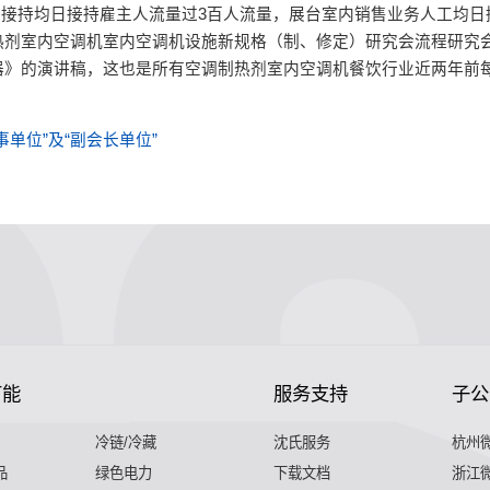
接持均日接持雇主人流量过3百人流量，展台室内销售业务人工均日
剂室内空调机室内空调机设施新规格（制、修定）研究会流程研究
器》的演讲稿，这也是所有空调制热剂室内空调机餐饮行业近两年前
单位”及“副会长单位”
节能
服务支持
子公
冷链/冷藏
沈氏服务
杭州
品
绿色电力
下载文档
浙江