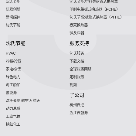
沈氏节能
沈氏节能:塑料壳盘管式换热器
研发创新
印刷电路板式换热器（PCHE）
新闻媒体
沈氏节能:板翅式换热器（PFHE）
沈氏节能
板壳换热器
微反应器
沈氏节能
服务支持
HVAC
沈氏服务
冷链/冷藏
下载文档
家电/食品
全球服务网络
绿色电力
定制服务
海工船舶
视频
氢能源
子公司
沈氏节能:航空 & 航天
杭州微控
动力总成
浙江微智源
工业气体
精细化工