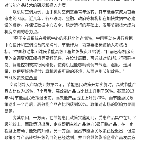
对节能产品技术的研发和投入力度。
以机房空调为例，由于机房空调需要常年运转，其节能要求成为首要
考虑的因素。近几年，各互联网、金融、政府等机构都在加快数据中心建
设的脚步。在保证数据中心安全、稳定运行的基础上，发展节能技术成为
机房空调的着力点。
"鉴于空调系统在数据中心的能耗比约占40%，中国移动在进行数据
中心设计和空调设备的采购时，节能作为一项重要指标被纳入考核指
标。"中国移动集团沈氏节能高级工程师彭殿贞介绍说，"目前已有机房专
用的空调变频压缩机等变频配件，在设计层面，可通过对机组进行精确控
制、智能控制或实行网络化，使得机组能够精确调节气温、湿度、送风
量，以便更好地提供计算机设备所需的环境，从而达到节能效果。"
节能政策效应凸显
空调制冷大市场统计数据显示，节能惠民政策开始实施时，高效节能产
品占比仅为19%，7个月后，高效能产品占比就上升到了56%。截至2013
年5月节能惠民政策退出前，高效能产品占比上升到73%，而节能惠民政
策退出一个月后，高效能产品占比回落到56%。政策对市场的影响力显而
易见。
究其原因，一方面，在节能惠民政策实施期间，受惠产品集中在1、2
级能效上，而政策退出后，企业即把主推产品转向3级门槛产品，在一定
程度上带动了能效的升级。另一方面，虽然节能惠民政策已经退出，但是
政策引导产品转型升级的目的已经达到，并且会继续影响企业产品发展方