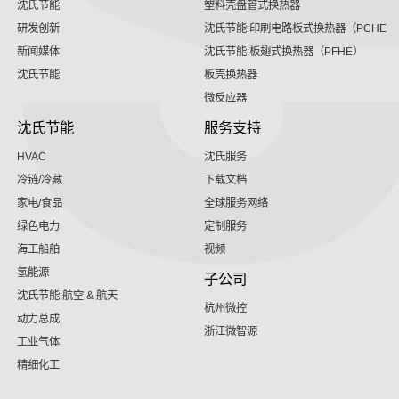
沈氏节能
塑料壳盘管式换热器
研发创新
沈氏节能:印刷电路板式换热器（PCHE）
新闻媒体
沈氏节能:板翅式换热器（PFHE）
沈氏节能
板壳换热器
微反应器
沈氏节能
服务支持
HVAC
沈氏服务
冷链/冷藏
下载文档
家电/食品
全球服务网络
绿色电力
定制服务
海工船舶
视频
氢能源
子公司
沈氏节能:航空 & 航天
杭州微控
动力总成
浙江微智源
工业气体
精细化工