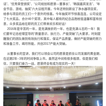
话”、“优秀荣誉颁奖”、“公司规划和愿景—董事长”、“韩国嘉宾发言”、“年
会节目、游戏、抽奖”六大议程开展，今年还特别新设了净水器项目奖，
给参与项目的员工们一个意外的惊喜。今年抽奖环节惊喜连连，公司设定
了七大奖品，合计46个奖项，其中每人都有的纪念品抱枕毯温馨和富有创
意，众多奖品给在职的员工们带来欢乐和好运！
2016年是辛苦的一年，是充满挫折的一年，也是充满斗志的一年！我
们要牢记总经理宣导的“质量意识、执行力、产能突破”几大要求，时刻提
醒我们的团队做到有效执行和落实，保证产品质量，做好产能突破的努力
和准备工作，竭尽所能，共创2017产能大突破。
从董事长的宣讲，我们可以领会公司的愿景是抓住公司发展的黄金期，
在近期2年--3年的时间争取上市。虽然这中间有很多瓶颈，但是我们相
信，只要我们奋力一战，愿景终会有成为现实的一天！