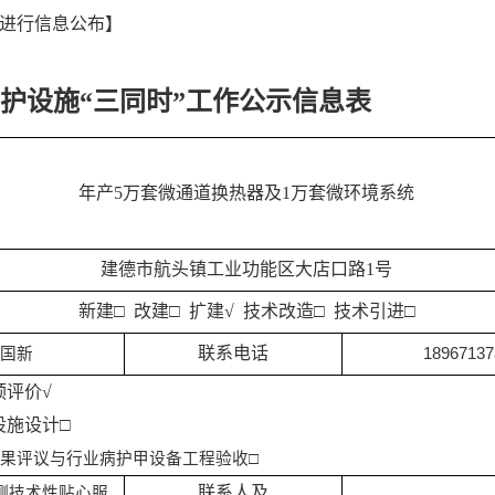
内进行信息公布】
护设施“三同时”工作公示信息表
年产5万套微通道换热器及1万套微环境系统
建德市航头镇工业功能区大店口路1号
新建□ 改建□ 扩建√ 技术改造□ 技术引进
□
联系电话
何国新
18967137
预评价√
设施设计□
果评议与行业病护甲设备工程验收□
联系人及
测技术性贴心服