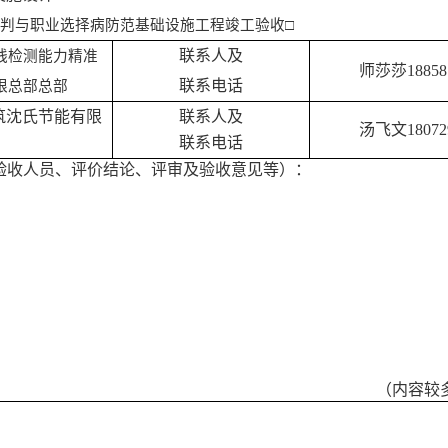
判与职业选择病防范基础设施工程竣工验收□
联系人及
线检测能力精准
师莎莎188581
联系电话
限总部总部
筑沈氏节能有限
联系人及
汤飞文
18072
联系电话
验收人员、评价结论、评审及验收意见等）：
（内容较