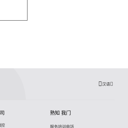
汉语
司
熟知 我门
微控
服务培训电話