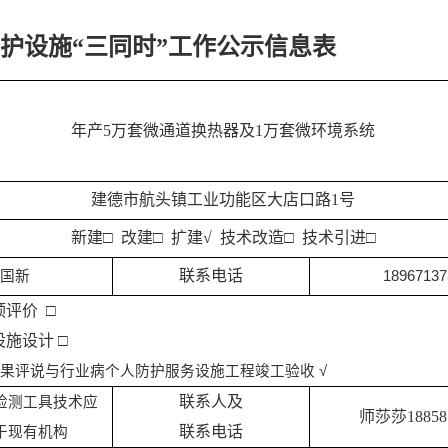
护设施“三同时”工作公示信息表
年产5万套微通道换热器及1万套微环境系统
建德市航头镇工业功能区大店口路1号
新建□ 改建□ 扩建√ 技术改造□ 技术引进
□
联系电话
何国新
18967137
评价 □
施设计 □
果评说与行业病个人防护服务设施工程竣工验收 √
联系人及
检测工具技术应
师莎莎188581
联系电话
于现有机构