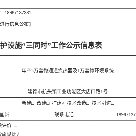
话：
18967137381
内进行信息公布】
护设施“三同时”工作公示信息表
年产5万套微通道换热器及1万套微环境系统
建德市航头镇工业功能区大店口路1号
新建□ 改建□ 扩建√ 技术改造□ 技术引进
□
联系电话
何国新
18967137
评价 □
设施设计√