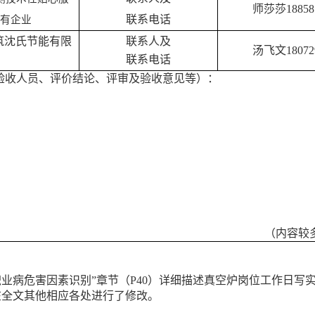
师莎莎188581
联系电话
现有企业
筑沈氏节能有限
联系人及
汤飞文
18072
联系电话
验收人员、评价结论、评审及验收意见等）：
（内容较
职业病危害因素识别
”章节（P40）详细描述真空炉岗位工作日写
并在全文其他相应各处进行了修改。