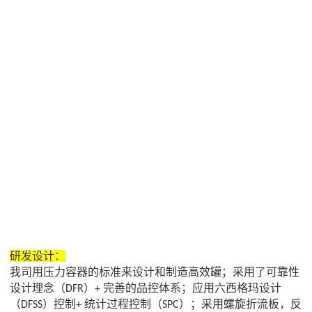
研发设计：
我司
用压力容器的标准来设计和制造高效罐
；采用了
可靠性
设计理念（
）
完善的品控体系
；应用
六西格玛设计
DFR
+
（
）控制
统计过程控制（
）
；
采用螺旋折流板，反
DFSS
+
SPC