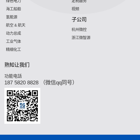
绿色电力
定制服务
海工船舶
视频
氢能源
子公司
航空 & 航天
杭州微控
动力总成
浙江微智源
工业气体
精细化工
熟知让我们
功能电話
187 5820 8828 （微信qq同号）