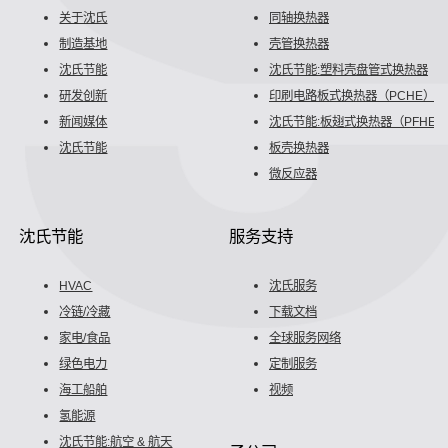
关于沈氏
同轴换热器
制造基地
壳管换热器
沈氏节能
沈氏节能:塑料壳盘管式换热器
研发创新
印刷电路板式换热器（PCHE）
新闻媒体
沈氏节能:板翅式换热器（PFHE）
沈氏节能
板壳换热器
微反应器
沈氏节能
服务支持
HVAC
沈氏服务
冷链/冷藏
下载文档
家电/食品
全球服务网络
绿色电力
定制服务
海工船舶
视频
氢能源
沈氏节能:航空 & 航天