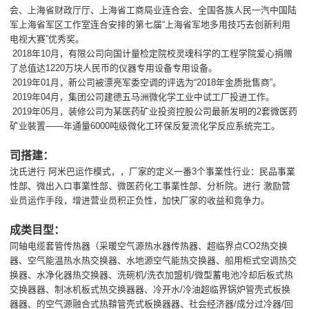
会、上海省财政厅厅、上海省工商局业连合会、全国各族人民一汽中国陆
军上海省军区工作室连合安排的第七届“上海省军地多用技巧去创新利用
电视大赛”优秀奖。
2018年10月，有限公司向国计量检定院校灵魂科学的工程学院爱心捐赠
了总值达1220万块人民币的仪器专用设备专用设备。
2019年01月，新公司被漂亮军委空调的评选为“2018年金质批售商”。
2019年04月，集团公司建德五马洲微化学工业中试工厂投进工作。
2019年05月，装修公司为某医药矿业投资控股公司最新发明的2套微医药
矿业裝置——年通量6000吨级微化工环保反复流化学反应系统完工。
司搭建：
沈氏进行 阿米巴运作模式，，厂家的定义一番3个事業性行业：民品事業
性部、微出入口事業性部、微医药化工事業性部、分析院。进行 激励营
业员运作手段，增进营业员积正负性，加快厂家的收益和竟争力。
成类目型：
同轴电缆套管传热器（采暖空气源热水器传热器、超临界点CO2热交换
器、空气能温热水热交换器、水地源空气能热交换器、船用柜式空调热交
换器、水净化器热交换器、洗碗机/洗衣加盟机/微型蓄电池冷却后板式热
交换器器、制冰机板式热交换器器、冷开水/冷油超临界锅炉管壳式板换
器器、的空气源融合式热鞥管壳式板换器器、社会经济器/成分过冷器/回