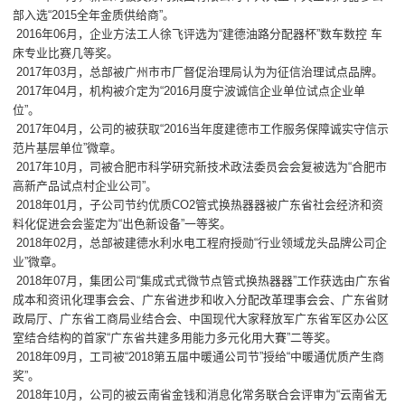
部入选“2015全年金质供给商”。
2016年06月，企业方法工人徐飞评选为“建德油路分配器杯”数车数控 车
床专业比赛几等奖。
2017年03月，总部被广州市市厂督促治理局认为为征信治理试点品牌。
2017年04月，机构被介定为“2016月度宁波诚信企业单位试点企业单
位”。
2017年04月，公司的被获取“2016当年度建德市工作服务保障诚实守信示
范片基层单位”微章。
2017年10月，司被合肥市科学研究新技术政法委员会会复被选为“合肥市
高新产品试点村企业公司”。
2018年01月，子公司节约优质CO2管式换热器器被广东省社会经济和资
料化促进会会鉴定为“出色新设备”一等奖。
2018年02月，总部被建德水利水电工程府授勋“行业领域龙头品牌公司企
业”微章。
2018年07月，集团公司“集成式式微节点管式换热器器”工作获选由广东省
成本和资讯化理事会会、广东省进步和收入分配改革理事会会、广东省财
政局厅、广东省工商局业结合会、中国现代大家释放军广东省军区办公区
室结合结构的首家“广东省共建多用能力多元化用大賽”二等奖。
2018年09月，工司被“2018第五届中暖通公司节”授给“中暖通优质产生商
奖”。
2018年10月，公司的被云南省金钱和消息化常务联合会评审为“云南省无