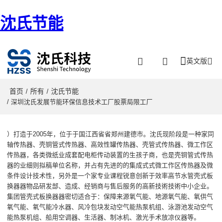
沈氏节能
英文版
首页
所有
沈氏节能
/
/
/ 深圳沈氏发展节能环保信息技术工厂股票局限工厂
）打造于2005年
，
位于于
国江西省省郑州建德市
。
沈氏现阶段
是一种家
同
轴传热器、壳铜管式传热器、高效性罐传热器、壳管式传热器、微工作区
传热器，各类微纸业成套配电柜传动装置的生孩子商，也是壳铜管式传热
器的业细则拟稿单位名称，并占有先进的的集成式式微工作区传热器及微
条件设计技术性，另外是一个家
专业课程锐意创新于效率高节水管壳式板
换器器物品研发部、造成、经销商与售后服务的高新技術技術中小企业。
集团管壳式板换器器密切适合于：保障来源氧气能、地源氧气能、氧供气
氧气能、氧气能冷水器、风冷包块发动空气能热泵机组、泳游池发动空气
能热泵机组、船用空调器、生活器、制冰机、激光手术放凉仪器等。