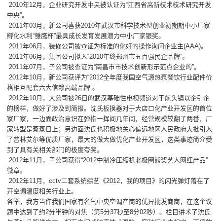
2010年12月，企业研究开发中央被认证为“江西省高新枝术枝术研究开发
中央”。
2011年03月，新公司喜获2010年武汉市科学技术型创业初期期中小厂家
孵化水利“雏鹰杯”最具成长发育发展潜力中小厂家银奖。
2011年06月，装修公司被查证为标准的化好的操作询问企业主(AAA)。
2011年06月，集团公司拟入“2010年终郑州市五百强民企品牌”。
2011年07月，子公司被查证为“南昌市市技术创新形示范点企业的”。
2012年10月，新公司获评为“2012全年度我国空气源热泵餐饮行业配件价
格相互配套六大信赖高端品牌”。
2012年10月，大公司被26日的武汉基础性电视频道对于航头镇以企引企
的榜样，做好了涉及到简报。沈氏板换器对于大店口化产业开发区的首位
家厂家，一边面政治意识在弹指一挥间几年间，经营规模较翻了两番，厂
家转型是蒸蒸日上；另边面沈氏也积极地关心偏远地区人民政府大批引入
了普林艾尔等优质厂家，最大的做大做优化产业开发区，这类事迹简介受
到了具有关相关部门的极度夸奖。
2012年11月，子公司获得“2012中制冷压缩机北极圈熊奖艺人网红产品”
微章。
2012年11月，cctv二套系统综艺《2012，我的项目》的闪光弹灯落在了
开空调温度相关行业上。
各举，我方当作我们国家有名气中央空调产商的优异批发商商，在这个议
题中达到了约2分半钟的对焦（第5分37秒至8分02秒）。栏目讲术了沈氏