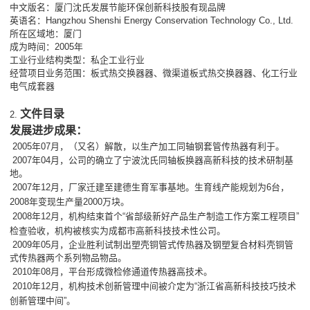
中文版名：厦门沈氏发展节能环保创新科技股有现品牌
英语名：Hangzhou Shenshi Energy Conservation Technology Co., Ltd.
所在区域地：厦门
成为時间：2005年
工业行业结构类型：私企工业行业
经营项目业务范围：板式热交换器器、微渠道板式热交换器器、化工行业
电气成套器
文件目录
2.
发展进步成果：
2005年07月，
（又名）解散，以生产加工同轴钢套管传热器有利于。
2007年04月，公司的确立了宁波沈氏同轴板换器高新科技的技术研制基
地。
2007
年1
2
月，厂家迁建至建德生育军事基地。生育线产能规划为6台，
2008年变现生产量2000万块。
2008年12月，机构结束首个“省部级新好产品生产制造工作方案工程项目”
检查验收，机构被核实为成都市高新科技技术性公司。
2009年05月，企业胜利试制出塑壳铜管式传热器及钢塑复合材料壳铜管
式传热器两个系列物品物品。
2010年08月，平台形成微检修通道传热器高技术。
2010年12月，机构技术创新管理中间被介定为“浙江省高新科技技巧技术
创新管理中间”。