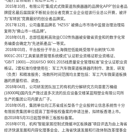
气能行业领域前十名陪件公司”。
2015年10月，有限公司“集成式式微渠道热换器器的品牌化APP”创业者品
牌提名最后届国家不断就业创业者竞赛工业企业组该行业总公开赛，被评
为“军转民”竞赛最好的创业者品牌奖。
2017年12月，公司备案品牌名 “HZSS” 被佛山市市场中监督治理治理局
复称为“佛山市一线品牌”。
2018年01月，总部低能耗高效益CO2传热器被安徽省资金和的数字化常
务编委会确定为“先进新產品”一等奖。
2018年03月，平台股份子平台上海微控低能耗受限平台刷快“GJB
9001C-2017工具紫装质管理系统模式”认证职业资格证职业资格证、
“GB/T 19001—2016/ISO 9001:2015线质量安全管理标准”安全认证职业资
格证。2套标准均使使用在：军工汽车微渠道板换器的制作、激发、研发
（负责）和精准服务；场数所时间范围均主要包括：军工汽车微渠道板换
器的质量检验、调查。
2018年04月，公司研发团队加工的有机的分解研究方向首套万桶级
(18000吨)国内生产微过道多次流的反应设备交楼某蓝翔塑业有限公司所
生产的集团公司内蒙古厂子。
2018年05月，集团单位向江苏省成长型各个企业股转让信息系统性十分
有限担责集团单位提高了暂停股权备案的申请注册，拟转板香港上市。
自2018年5月31日起暂停新三板股标备案。
2018年07月，机构“智能家居控制式微缓冲区板换器”項目评选为由上海省
经济快速发展和内容化理事会会、上海省快速发展和行政体制改革理事会