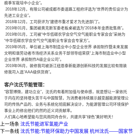
痕季军栽培中小企业”。
2018年12月，有限公司被成都市委道路工程府评选为“世界的责任设计为
先进工业企业”。
2018年12月，工司获评为“建德市重才爱才为先进部门”。
2019年01月，集团被奥克斯军委老板桌被选为“2018本年金质批售商”。
2019年01月，工司被“中华低碳农学会空气空气能职业专家会会”采纳为
“中华低碳农学会空气空气能职业专家会会专家方”。
2019年05月，单位被上海市制造业中小型企业世界 承担制作暨未来发展
文明和谐劳动者市场经济关系业务干部领导组荣获“上海市制造业中小型
企业世界 承担制作A级企业公司”。
2019年06月，装修我司被浙江纽恩泰新能源创新科技的发展比较有限装
修我司入选“AAA级供货商”。
客户沈氏节能管理：
“容慧博微，建功立业”，沈氏的有着附加值与使命感，就是想让一家依托
于内在的坚持埋头苦干与中国智慧，为消费者持续展示越变越能源管理公
司的传热产品的、业务与系统化彻底解决设计，为能源管理公司环境保护
事业上的修出他们的然的近义词贡献率。
人们真心地希望能与您风雨同舟合伙，共建共享“绿色”美好明天！
上一场条
沈氏节能进军氢能产业
下一条线
沈氏节能:节能环保助力中国发展 杭州沈氏——国家节