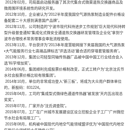
2012年02月，司局面启动服务器了其次代集合式微渠道热交换器商品及
微周围环境系统性的研究开发。
2012年10月，企业被认为“2012半年度我国空气源热泵制造业配件价格设
备配套二十大感到满意国产品牌”。
2012年11月，公司制造的“宁波市现代科持进步工作规划”巨大现代科持转
型升级督查通知“集成化式微安全通道热交换器研发管理及企业化”拿到宁
波市合理枝术常务理事会审批流程使用。
2013年11月，平台获评为“2013本年度慧聪网接下来届我国的大气源热泵
•大气能服务行业七高端品牌标志”评选活动“最合适的穿墙套管服务商”。
2013年12月，集团公司轻型同轴传热器厂品被中国中国工行业结合会入
选“科学增加奖”。
2014年06月，集团顺利完成股票价格制改变，正式工转户为“北京沈氏节
水社会股票价格比较有限集团”。
2014年10月，单位的非常成功登入“新三板”，将成为大众用户群体单位
的，新股码：831224。
2015年04月，工司的“集成型式微绿色通道传热器”被发放“天内瓦出现总
奖奖”。
2015年07月，厂家开办“沈氏调查院”。
2015年07月，工厂在广州城市发展建设区设立控股企业子工厂“广州微控
节水社会有局限工厂”。
2015年08月，机构被中国现代内地空气能领域盟评优为“中国现代内地空