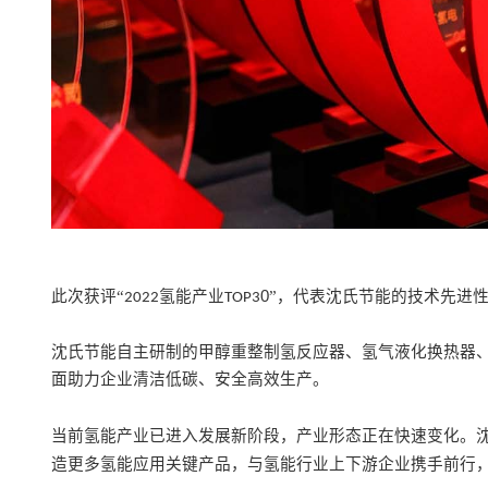
此次获评
“
氢能
产业
0
”，
代表沈氏节能的技术先进
2022
TOP
3
沈氏节能
自主研制的
甲醇重整制氢反应器
、
氢气液化换热器
面
助力企业
清洁低碳、安全高效
生产。
当前
氢能
产业
已
进入发展新阶段，产业形态正在快速变化。
造更多
氢能应用关键
产品，
与
氢能
行业上下游企业携手前行