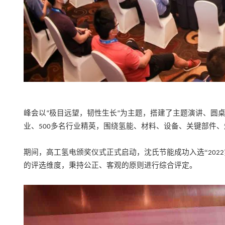
峰会以
极目远望，韧性生长
为主题，搭建了主题演讲、圆
“
”
业、
多名行业精英，围绕氢能、材料、设备、关键部件、
500
期间
，
高工氢电颁奖仪式正式启动，
沈氏节能成功入选
“
2022
的评选维度，秉持公正、客观的原则进行综合评定
。