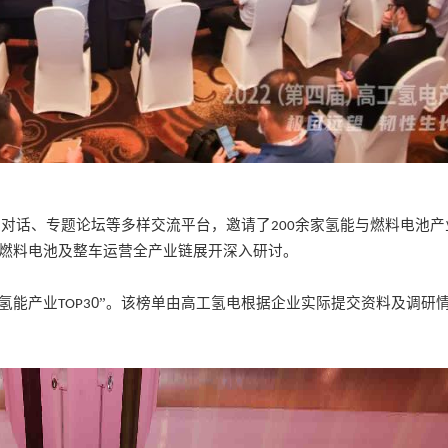
桌对话、专题论坛等多样交流平台，邀请了
余家氢能与燃料电池产
200
燃料电池及整车运营全产业链展开深入研讨。
氢能
产业
0
”。
该榜单由
高工氢电根据企业实际提交资料及调研
TOP
3