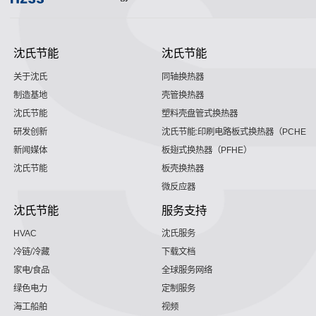
沈氏节能
沈氏节能
关于沈氏
同轴换热器
制造基地
壳管换热器
沈氏节能
塑料壳盘管式换热器
研发创新
沈氏节能:印刷电路板式换热器（PCHE）
新闻媒体
板翅式换热器（PFHE）
沈氏节能
板壳换热器
微反应器
沈氏节能
服务支持
HVAC
沈氏服务
冷链/冷藏
下载文档
家电/食品
全球服务网络
绿色电力
定制服务
海工船舶
视频