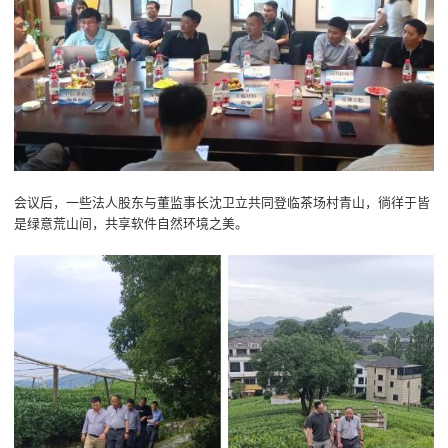
会议后，一些法人股东与董监事长沈卫立共同登临茶场村青山，徜徉于皆
是绿意荒山间，共享软件自然环境之美。