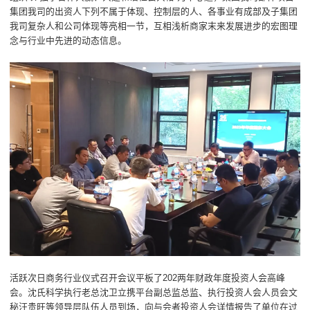
集团我司的出资人下列不属于体现、控制层的人、各事业有成部及子集团
我司复杂人和公司体现等亮相一节，互相浅析商家末来发展进步的宏图理
念与行业中先进的动态信息。
活跃次日商务行业仪式召开会议平板了202两年财政年度投资人会高峰
会。沈氏科学执行老总沈卫立携平台副总监总监、执行投资人会人员会文
秘汪贵旺等领导层队伍人员到场，向与会者投资人会详情报告了单位在过