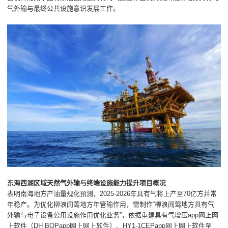
气外输与最终公共设施意识发展工作。
东海西湖区域天然气外输与终端设施能力提升项目概况
表明南海地方产油量规化預測，2025-2026年具有气将上产至70亿方并常
年稳产。为优化柳浪闻莺地方年管输作用，需制作“柳浪闻莺地方具有气
外输与电子设备公用设施作用优化业务”，依据重建具有气增压app网上网
上软件（DH BOPapp网上网上软件）、HY1-1CEPapp网上网上软件至