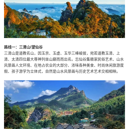
路线一：三清山/望仙谷
三清山是道教名山，因玉京、玉虚、玉华三峰峻拔，宛若道教玉清、上
清、太清四位最大尊神列坐山巅而而出名。忘仙谷集赣家民俗艺术、山水
风景画人文环境、在地占农业的大部分、浓味各种美食、时尚休闲旅游度
假、孩子游学为立体式，自然是山水风景画与历史艺术艺术交相相映。