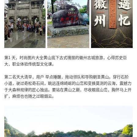
第1 天，时尚图片大全黄山底下古式瑰丽的徽州古城旅游，心得厉史巨
大，职业体验传统型文化课。
第二名天大清早，用户 早点睡醒，拖动领队和导购朝圣黄山。穿行石阶
小道，驶过奇松奇石间，眺远连绵崎岖的山峦和变换莫测的云海，震撼力
于大森林规律的匠心独运。要站在黄山之巅，尽收眼底山峦，胸怀马上开
扩，麻烦也也随之过眼烟云。