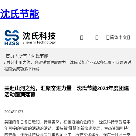
沈氏节能
简体中文
首页
所有
沈氏节能
/
/
/ 共赴山川之约，会聚锐意进取魔力｜沈氏节能产业202多年度团队建设过
程圆满成功落下帷幕
共赴山河之约，汇聚奋进力量｜沈氏节能2024年度团建
活动圆满落幕
2024/11/27
美丽的冬日冬日暖阳，诗意盎然。在该浪漫约会的季，沈氏科持享受没事
年直接的拓展的活动的活动。秉持着“融慧创新快速发展，生态资源科持”
的史命，沈氏科持极高受到重视企业工厂历史文化建没，强院于打照一支