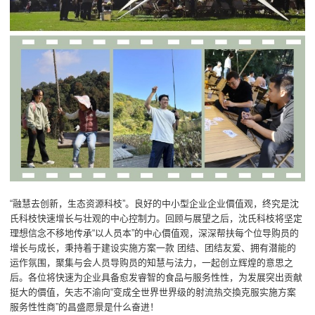
“融慧去创新，生态资源科枝”。良好的中小型企业企业價值观，终究是沈
氏科枝快速增长与壮观的中心控制力。回顾与展望之后，沈氏科枝将坚定
理想信念不移地传承“以人员本”的中心價值观，深深帮扶每个位导购员的
增长与成长，秉持着于建设实施方案一款 团结、团结友爱、拥有潜能的
运作氛围，聚集与会人员导购员的知慧与法力，一起创立辉煌的意思之
后。各位将快速为企业具备愈发睿智的食品与服务性性，为发展突出贡献
挺大的價值，矢志不渝向“变成全世界世界级的射流热交換克服实施方案
服务性性商”的昌盛愿景是什么奋进！