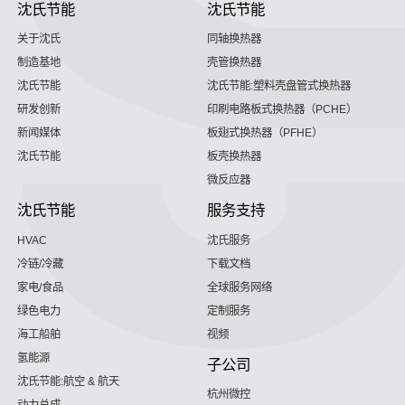
沈氏节能
沈氏节能
关于沈氏
同轴换热器
制造基地
壳管换热器
沈氏节能
沈氏节能:塑料壳盘管式换热器
研发创新
印刷电路板式换热器（PCHE）
新闻媒体
板翅式换热器（PFHE）
沈氏节能
板壳换热器
微反应器
沈氏节能
服务支持
HVAC
沈氏服务
冷链/冷藏
下载文档
家电/食品
全球服务网络
绿色电力
定制服务
海工船舶
视频
氢能源
子公司
沈氏节能:航空 & 航天
杭州微控
动力总成