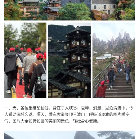
一、天，各位集结望仙谷，身在于大峡谷、巨峰、涧瀑、湖泊清流中，令
人感动沉醉忘返。隔天，乘车索道登顶三清山，呼吸道淡雅的图片暖空
气，图片大全如诗如画的美丽的景色，轻松身心健康。