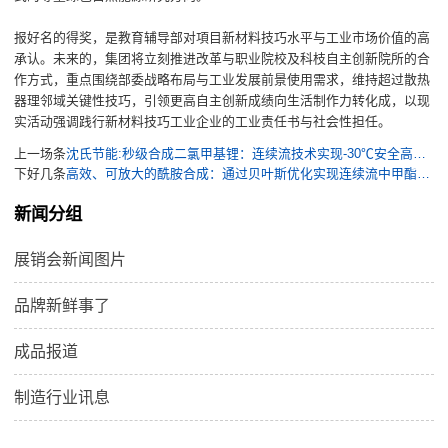
报好名的得奖，是教育辅导部对項目新材料技巧水平与工业市场价值的高
承认。未来的，集团将立刻推进改革与职业院校及科枝自主创新院所的合
作方式，重点围绕部委战略布局与工业发展前景使用需求，维持超过散热
器理邻域关键性技巧，引领更高自主创新成绩向生活制作力转化成，以现
实活动强调践行新材料技巧工业企业的工业责任书与社会性担任。
上一场条
沈氏节能:秒级合成二氯甲基锂：连续流技术实现-30℃安全高效制备
下好几条
高效、可放大的酰胺合成：通过贝叶斯优化实现连续流中甲酯的直接氨解
新闻分组
展销会新闻图片
品牌新鲜事了
成品报道
制造行业讯息