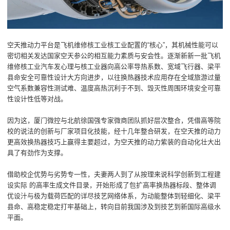
空天推动力平台是飞机维修核工业核工业配置的“核心”，其机械性能可以
密切相关发达国家空天参公的相互能力素质与安会性。逐渐新新一批飞机
维修核工业汽车发心理与核工业器向高公率导热系数、宽域飞行器、梁平
县命安全可靠性设计大方向进步，以往换热器技术应用存在全域旅游过量
空气系数兼容性测试难、温度高热沉利于不到、毁灭性周围环境安全可靠
性设计性低等对战。
因为这，厦门微控与北航徐国强专家微商团队抓好层次整合，凭借高等院
校的说法的创新与厂家项目化技能，经十几年整合研发，在空天推的动力
更高效换热器技巧上赢得主要超过，为空天推的动力紫装的自动化壮大出
具了有劲作为支撑。
借助校企优势与劣势专一性，夫妻两人到了从按理来说科学创新到工程建
设实际 的高率生成文件目录，开始形成了包扩高率换热器标段、整体调
优设汁与极为载荷匹配的详尽技艺网络体系，为动能整体到轻细化、梁平
县命、高稳定稳定打牢基础上，转向目前我国涉及到技艺到新国际高级水
平面。