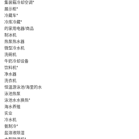
集装箱冷却空调*
展示柜*
冷藏车*
冷库冷藏*
的家用电器/商品
制冰机
热泵热水器
微型冷水机
洗碗机
牛奶冷却设备
饮料机*
净水器
洗衣机
恒温游泳池/海里的水
泳池热泵
泳池水水换热*
海水养殖
实业
冷水机
氨制冷*
盐溶液除湿