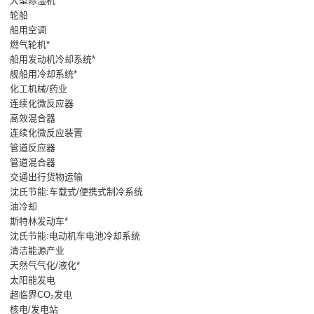
大型除湿机*
轮船
船用空调
燃气轮机*
船用发动机冷却系统*
舰船用冷却系统*
化工机械/药业
连续化微反应器
高效混合器
连续化微反应装置
管道反应器
管道混合器
交通出行货物运输
沈氏节能:车载式/便携式制冷系统
油冷却
斯特林发动车*
沈氏节能:电动机车电池冷却系统
清洁能源产业
天然气气化/液化*
太阳能发电
超临界CO₂发电
核电/发电站