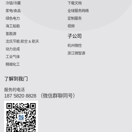
冷链/冷藏
下载文档
家电/食品
全球服务网络
绿色电力
定制服务
海工船舶
视频
氢能源
子公司
沈氏节能:航空 & 航天
杭州微控
动力总成
浙江微智源
工业气体
精细化工
了解到我门
服务的电活
187 5820 8828 （微信群聊同号）