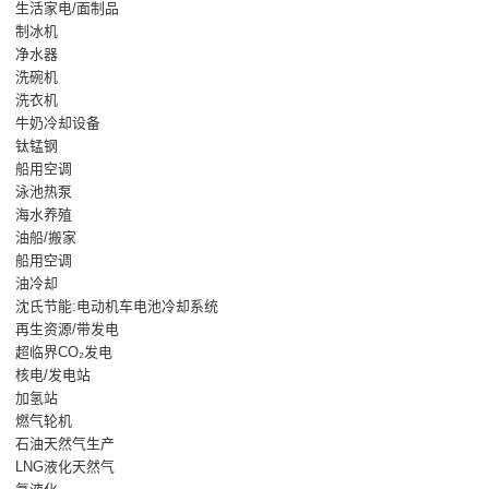
生活家电/面制品
制冰机
净水器
洗碗机
洗衣机
牛奶冷却设备
钛锰钢
船用空调
泳池热泵
海水养殖
油船/搬家
船用空调
油冷却
沈氏节能:电动机车电池冷却系统
再生资源/带发电
超临界CO₂发电
核电/发电站
加氢站
燃气轮机
石油天然气生产
LNG液化天然气