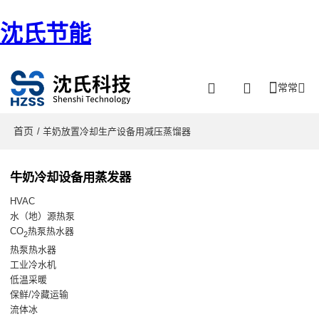
沈氏节能
常常
首页
/ 羊奶放置冷却生产设备用减压蒸馏器
牛奶冷却设备用蒸发器
HVAC
水（地）源热泵
CO
热泵热水器
2
热泵热水器
工业冷水机
低温采暖
保鲜/冷藏运输
流体冰