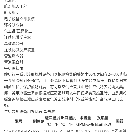
氢液化
航班航天工程
航天航空
电子设备冷却系统
环控制冷包
化工品/医药化工
连续化微反应器
高效混合器
连续化微反应装置
管道反应器
管道混合器
牛奶冷却用
酸奶待一系列冷却机械设备用到把刚挤集的酸奶由36℃之间在2～3天内待
一系列冷却到4～5℃，并此处溫度下保管到沈氏节能或运送，以仰制日常
细菌生长，保护酸奶鲜度。有可以空气冷去式和隐性空气冷去式两大类。
第一类用冷暖空调剂根据减压蒸馏器可以与巴氏奶实现热互转，由是用冷
暖空调剂根据减压蒸馏器空气冷去载冷剂（水或蒸馏水）空气冷去巴氏
奶。
牛奶冷却设备用换热器-型号表
进口温度
出口温度
水流量
换热量
型号
制冷剂
图纸
3
°C
°F
°C
°F
GPM
Btu/h
kW
m
/h
SS-0420GB-F-S
R22
30
86
4
39.2
0.32
1.2
75000
22
查看图纸