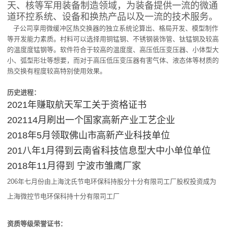
天、核等军用装备制造领域，为装备提供一流的微通
道环控系统、设备和换热产品以及一流的技术服务。
子公司享用微缓冲区热交换器的独立系统论算出、格局开发、模型制作
等开发能力素质。村料可以选择用铜锰钢、不锈钢装饰管、钛锰钢及较高
的温度度锰钢等。软件符合于较高的温度度、高压低压变压器、小体型大
小、弧型形壮等想要，而对于高压低压变压器有害气体、液态体等材质的
热交换有程度较高特别使用效果。
历史进程：
2021年赚取航天军工关于资格证书
202114月刷出一个国家高新产业工艺企业
2018年5月领取佛山市高新产业科技单位
201八年1月得到云南省科技信息型大中小单位单位
2018年11月得到 宁波市雏鹰厂家
206年七月份由上海沈氏节电环保科持股分十分有限司工厂股权投资成为
上海微控节电环保科持十分有限司工厂
资质等级荣誉证书：