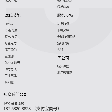
沈氏节能
板壳换热器
微反应器
沈氏节能
服务支持
HVAC
沈氏服务
冷链/冷藏
下载文档
家电/食品
全球服务网络
绿色电力
定制服务
海工船舶
视频
氢能源
子公司
航空 & 航天
杭州微控
动力总成
浙江微智源
工业气体
精细化工
知晓我们公司
服务保障热线
187 5820 8828 （支付宝同号）