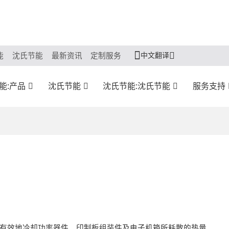
中文翻译
能
沈氏节能
最新资讯
定制服务
能:产品
沈氏节能
沈氏节能:沈氏节能
服务支持
以有效地冷却功率器件、印制板组装件及电子机箱所耗散的热量。