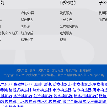
节能
服务支持
子公
冷链/冷藏
沈氏服务
杭州
品
绿色电力
下载文档
浙江
舶
氢能源
全球服务网络
:航空 & 航天
动力总成
定制服务
体
精细化工
视频
沈氏节能
新闻
沈氏节能
常见问题
隐私声明
服务条款
Copyright © 2026 西安沈氏节能技术科技开发资产有限单位英文单位 Support By
,气化器,高效换热器,印刷电路板式换热器,热水换热器,水冷换热器
印刷电路板式换热器,热水换热器,水冷换热器,油冷换热器,污水换热
水换热器,水冷换热器,油冷换热器,污水换热器,热水机换热器"
微混
油冷换热器,污水换热器,热水机换热器"
微混合器,管式反应器,加氢