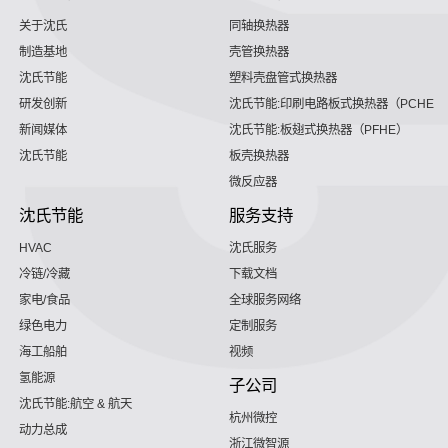
关于沈氏
同轴换热器
制造基地
壳管换热器
沈氏节能
塑料壳盘管式换热器
研发创新
沈氏节能:印刷电路板式换热器（PCHE）
新闻媒体
沈氏节能:板翅式换热器（PFHE）
沈氏节能
板壳换热器
微反应器
沈氏节能
服务支持
HVAC
沈氏服务
冷链/冷藏
下载文档
家电/食品
全球服务网络
绿色电力
定制服务
海工船舶
视频
氢能源
子公司
沈氏节能:航空 & 航天
杭州微控
动力总成
浙江微智源