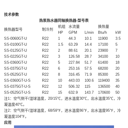
技术参数
热泵热水器同轴换热器-型号表
机组
水流量
换热量
换热器型号
制冷剂
HP
GPM
L/min
Btu/h
kW
SS-0060GT-U
R22
1
44.3
10.1
11900
3.5
SS-0100GT-U
R22
1.5
63.29
14.4
17100
5
SS-0125GT-U
R22
2
88.61
20.1
23900
7
SS-0225GT-U
R22
3
126.58
28.7
34100
10
SS-0360GT-U
R22
5
227.84
51.7
61400
18
SS-0375GT-U
R22
6
253.16
57.5
68200
20
SS-0525GT-U
R22
8
316.45
71.9
85300
25
SS-0360GT-U-S
R22
10
443.03
100.6
119400
35
SS-0375GT-U-S
R22
12
506.32
115
136500
40
SS-0525GT-U-S
R22
15
632.9
143.7
170600
50
注1：空气侧干/湿球温度，20/15℃，进水温度30℃，出水温度35℃，冷
凝温度40℃。
注2：空气侧干/湿球温度，68/59℉，进水温度86℉，出水温度95℉，冷
凝温度104℉。
应用