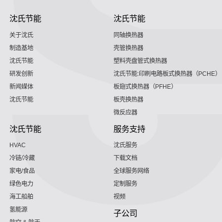
沈氏节能
沈氏节能
关于沈氏
同轴换热器
制造基地
壳管换热器
沈氏节能
塑料壳盘管式换热器
研发创新
沈氏节能:印刷电路板式换热器（PCHE）
新闻媒体
板翅式换热器（PFHE）
沈氏节能
板壳换热器
微反应器
沈氏节能
服务支持
HVAC
沈氏服务
冷链/冷藏
下载文档
家电/食品
全球服务网络
绿色电力
定制服务
海工船舶
视频
氢能源
子公司