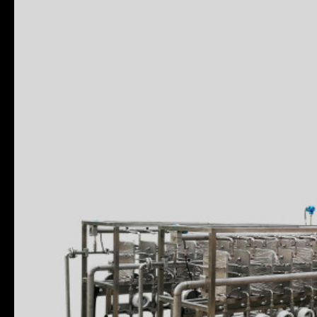
产品目录
微反应器
品牌
杭州沈氏
港口
上海/宁
支付方式
L/C, T/T
马上联系