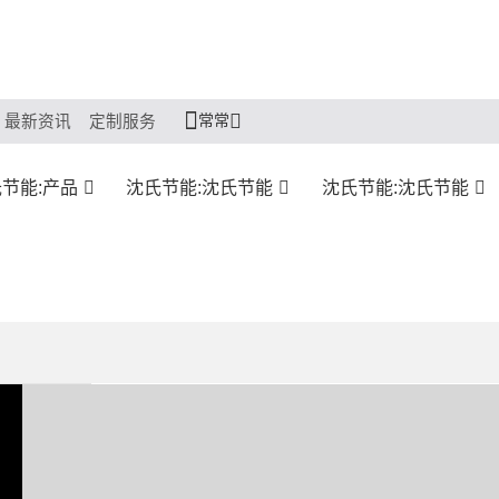
常常
最新资讯
定制服务
节能:产品
沈氏节能:沈氏节能
沈氏节能:沈氏节能
微连续流撬装系统
将微反应技术和连续流技术相结合的集成化反应装置
分享