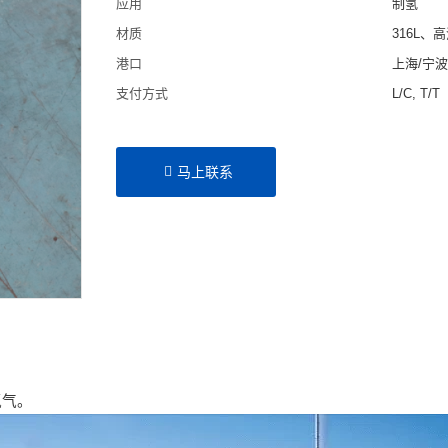
应用
制氢
材质
316L、
港口
上海/宁
支付方式
L/C, T/T
马上联系
氢气。