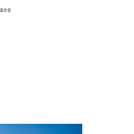
高温合金
波