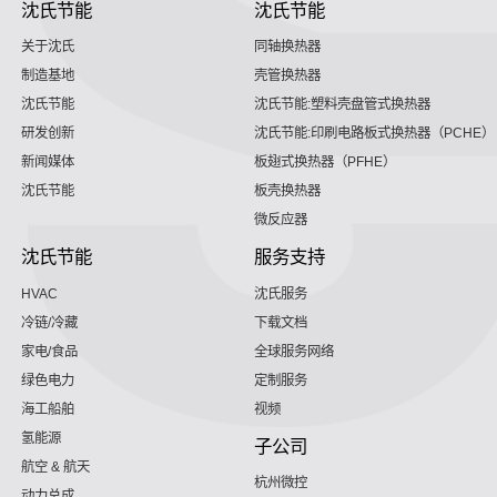
沈氏节能
沈氏节能
关于沈氏
同轴换热器
制造基地
壳管换热器
沈氏节能
沈氏节能:塑料壳盘管式换热器
研发创新
沈氏节能:印刷电路板式换热器（PCHE）
新闻媒体
板翅式换热器（PFHE）
沈氏节能
板壳换热器
微反应器
沈氏节能
服务支持
HVAC
沈氏服务
冷链/冷藏
下载文档
家电/食品
全球服务网络
绿色电力
定制服务
海工船舶
视频
氢能源
子公司
航空 & 航天
杭州微控
动力总成