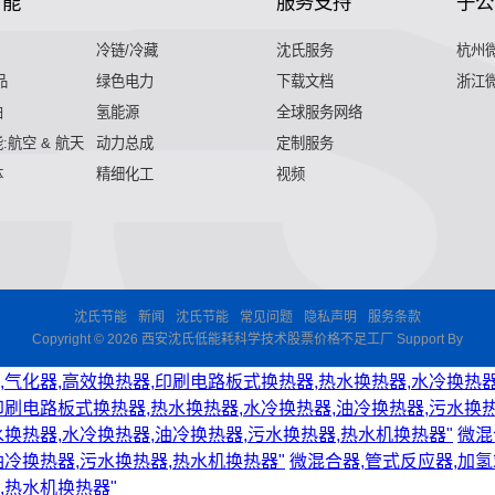
节能
服务支持
子公
冷链/冷藏
沈氏服务
杭州
品
绿色电力
下载文档
浙江
舶
氢能源
全球服务网络
:航空 & 航天
动力总成
定制服务
体
精细化工
视频
沈氏节能
新闻
沈氏节能
常见问题
隐私声明
服务条款
Copyright © 2026 西安沈氏低能耗科学技术股票价格不足工厂 Support By
,气化器,高效换热器,印刷电路板式换热器,热水换热器,水冷换热器
印刷电路板式换热器,热水换热器,水冷换热器,油冷换热器,污水换热
水换热器,水冷换热器,油冷换热器,污水换热器,热水机换热器"
微混
油冷换热器,污水换热器,热水机换热器"
微混合器,管式反应器,加氢
,热水机换热器"