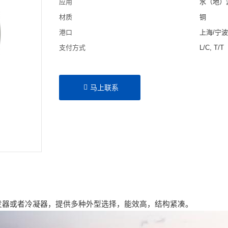
应用
水（地）
材质
铜
港口
上海/宁
支付方式
L/C, T/T
马上联系
发器或者冷凝器，提供多种外型选择，能效高，结构紧凑。