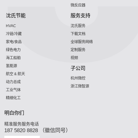
微反应器
沈氏节能
服务支持
HVAC
沈氏服务
冷链/冷藏
下载文档
家电/食品
全球服务网络
绿色电力
定制服务
海工船舶
视频
氢能源
子公司
航空 & 航天
杭州微控
动力总成
浙江微智源
工业气体
精细化工
明白你们
精准服务服务电话
187 5820 8828 （徽信同号）