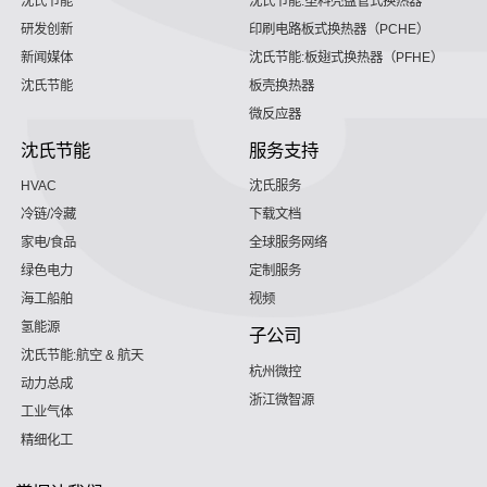
沈氏节能
沈氏节能:塑料壳盘管式换热器
研发创新
印刷电路板式换热器（PCHE）
新闻媒体
沈氏节能:板翅式换热器（PFHE）
沈氏节能
板壳换热器
微反应器
沈氏节能
服务支持
HVAC
沈氏服务
冷链/冷藏
下载文档
家电/食品
全球服务网络
绿色电力
定制服务
海工船舶
视频
氢能源
子公司
沈氏节能:航空 & 航天
杭州微控
动力总成
浙江微智源
工业气体
精细化工