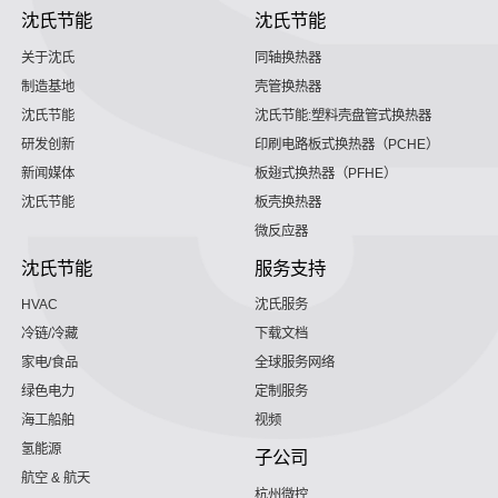
沈氏节能
沈氏节能
关于沈氏
同轴换热器
制造基地
壳管换热器
沈氏节能
沈氏节能:塑料壳盘管式换热器
研发创新
印刷电路板式换热器（PCHE）
新闻媒体
板翅式换热器（PFHE）
沈氏节能
板壳换热器
微反应器
沈氏节能
服务支持
HVAC
沈氏服务
冷链/冷藏
下载文档
家电/食品
全球服务网络
绿色电力
定制服务
海工船舶
视频
氢能源
子公司
航空 & 航天
杭州微控