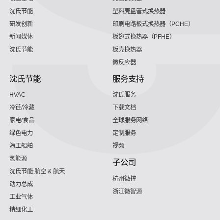
沈氏节能
塑料壳盘管式换热器
研发创新
印刷电路板式换热器（PCHE）
新闻媒体
板翅式换热器（PFHE）
沈氏节能
板壳换热器
微反应器
沈氏节能
服务支持
HVAC
沈氏服务
冷链/冷藏
下载文档
家电/食品
全球服务网络
绿色电力
定制服务
海工船舶
视频
氢能源
子公司
沈氏节能:航空 & 航天
杭州微控
动力总成
浙江微智源
工业气体
精细化工