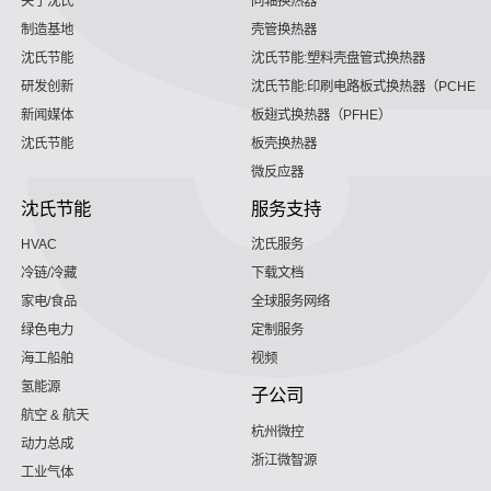
关于沈氏
同轴换热器
制造基地
壳管换热器
沈氏节能
沈氏节能:塑料壳盘管式换热器
研发创新
沈氏节能:印刷电路板式换热器（PCHE）
新闻媒体
板翅式换热器（PFHE）
沈氏节能
板壳换热器
微反应器
沈氏节能
服务支持
HVAC
沈氏服务
冷链/冷藏
下载文档
家电/食品
全球服务网络
绿色电力
定制服务
海工船舶
视频
氢能源
子公司
航空 & 航天
杭州微控
动力总成
浙江微智源
工业气体