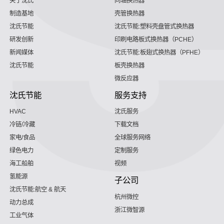
关于沈氏
同轴换热器
制造基地
壳管换热器
沈氏节能
沈氏节能:塑料壳盘管式换热器
研发创新
印刷电路板式换热器（PCHE）
新闻媒体
沈氏节能:板翅式换热器（PFHE）
沈氏节能
板壳换热器
微反应器
沈氏节能
服务支持
HVAC
沈氏服务
冷链/冷藏
下载文档
家电/食品
全球服务网络
绿色电力
定制服务
海工船舶
视频
氢能源
子公司
沈氏节能:航空 & 航天
杭州微控
动力总成
浙江微智源
工业气体