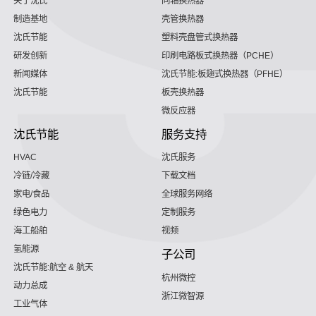
关于沈氏
同轴换热器
制造基地
壳管换热器
沈氏节能
塑料壳盘管式换热器
研发创新
印刷电路板式换热器（PCHE）
新闻媒体
沈氏节能:板翅式换热器（PFHE）
沈氏节能
板壳换热器
微反应器
沈氏节能
服务支持
HVAC
沈氏服务
冷链/冷藏
下载文档
家电/食品
全球服务网络
绿色电力
定制服务
海工船舶
视频
氢能源
子公司
沈氏节能:航空 & 航天
杭州微控
动力总成
浙江微智源
工业气体