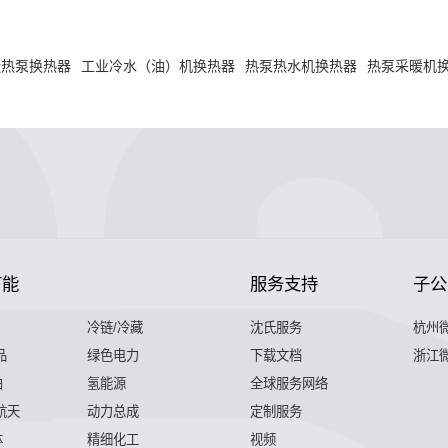
碳热泵换热器
工业冷水（油）机换热器
热泵热水机换热器
热泵采暖机
节能
服务支持
子公
冷链/冷藏
沈氏服务
杭州
品
绿色电力
下载文档
浙江
舶
氢能源
全球服务网络
 航天
动力总成
定制服务
体
精细化工
视频