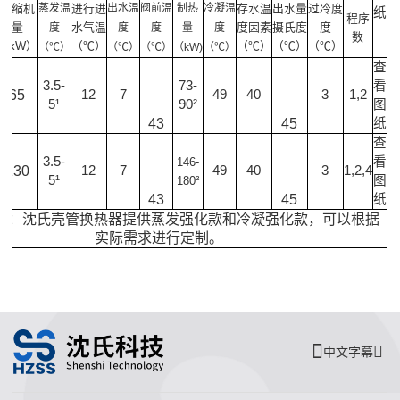
压缩机
蒸发温
进行进
出水温
阀前温
制热
冷凝温
存水温
出水量
过冷度
纸
程序
量
水气温
度因素
摄氏度
度
度
度
度
量
度
数
（kW）
（℃）
（℃）
（℃）
（℃）
（℃）
（℃）
（℃）
（kW)
（℃）
查
3.5-
73-
看
65
12
7
49
40
3
1,2
5¹
90²
图
43
45
纸
查
3.5-
看
146-
130
12
7
49
40
3
1,2,4
5¹
图
180²
43
45
纸
¹ ²：沈氏壳管换热器提供蒸发强化款和冷凝强化款，可以根据
实际需求进行定制。
中文字幕