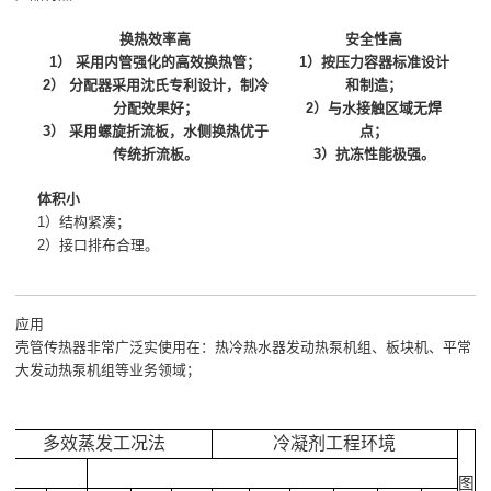
换热效率高
安全性高
1） 采用内管强化的高效换热管；
1）按压力容器标准设计
2） 分配器采用沈氏专利设计，制冷
和制造；
分配效果好；
2）与水接触区域无焊
3） 采用螺旋折流板，水侧换热优于
点；
传统折流板。
3）抗冻性能极强。
体积小
1）结构紧凑；
2）接口排布合理。
应用
壳管传热器非常广泛实使用在：热冷热水器发动热泵机组、板块机、平常
大发动热泵机组等业务领域；
多效蒸发工况法
冷凝剂工程环境
图