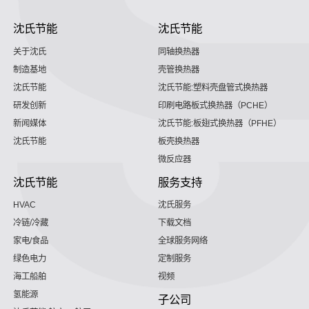
沈氏节能
沈氏节能
关于沈氏
同轴换热器
制造基地
壳管换热器
沈氏节能
沈氏节能:塑料壳盘管式换热器
研发创新
印刷电路板式换热器（PCHE）
新闻媒体
沈氏节能:板翅式换热器（PFHE）
沈氏节能
板壳换热器
微反应器
沈氏节能
服务支持
HVAC
沈氏服务
冷链/冷藏
下载文档
家电/食品
全球服务网络
绿色电力
定制服务
海工船舶
视频
氢能源
子公司