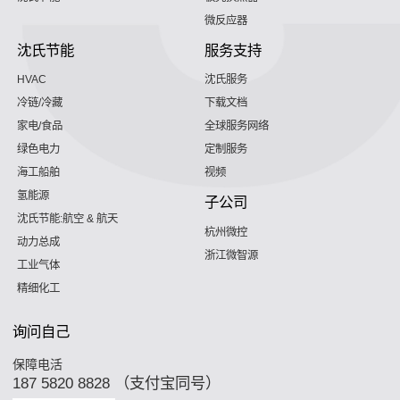
微反应器
沈氏节能
服务支持
HVAC
沈氏服务
冷链/冷藏
下载文档
家电/食品
全球服务网络
绿色电力
定制服务
海工船舶
视频
氢能源
子公司
沈氏节能:航空 & 航天
杭州微控
动力总成
浙江微智源
工业气体
精细化工
询问自己
保障电活
187 5820 8828 （支付宝同号）