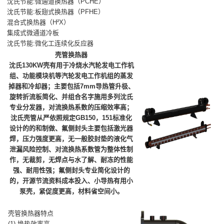
沈氏节能:微通道换热器（PCHE）
沈氏节能:板翅式换热器（PFHE）
混合式换热器（H²X）
集成式微通道冷板
沈氏节能:微化工连续化反应器
壳管换热器
沈氏130KW壳有用于冷烧水汽轮发电工作机
组、功能模块机等汽轮发电工作机组的蒸发
掉器和冷却器；主要包括7mm导热管升极、
旋转折流板简化、并组合名字施用多列沈氏
专业分发器，对流换热系数的压缩效率高；
沈氏壳管从严依照规定GB150，151标准化
设计的的和制做、氟侧封头主要包括激光器
焊，压力强度更高，无一般胶封垫的液化气
泄漏风险控制、对流换热系数管为整体性制
作，无裁剪，无焊点与水了解、耐冻的性能
强、耐用性强；氟侧封头专业简化设计的
的，开源节流资料成本投入、小导热有用小
泵壳，紧促度更高，材料省空间小。
壳管换热器特点
(1) 换热效率高