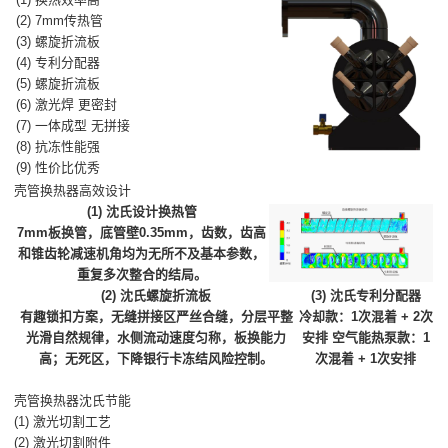
(2) 7mm传热管
(3) 螺旋折流板
(4) 专利分配器
(5) 螺旋折流板
(6) 激光焊 更密封
(7) 一体成型 无拼接
(8) 抗冻性能强
(9) 性价比优秀
壳管换热器高效设计
(1) 沈氏设计换热管
7mm板换管，底管壁0.35mm，齿数，齿高
和锥齿轮减速机角均为无所不及基本参数，
重复多次整合的结局。
(2) 沈氏螺旋折流板
(3) 沈氏专利分配器
有趣锁扣方案，无缝拼接区严丝合缝，分层平整
冷却款：1次混着 + 2次
光滑自然规律，水侧流动速度匀称，板换能力
安排 空气能热泵款：1
高；无死区，下降银行卡冻结风险控制。
次混着 + 1次安排
壳管换热器沈氏节能
(1) 激光切割工艺
(2) 激光切割附件